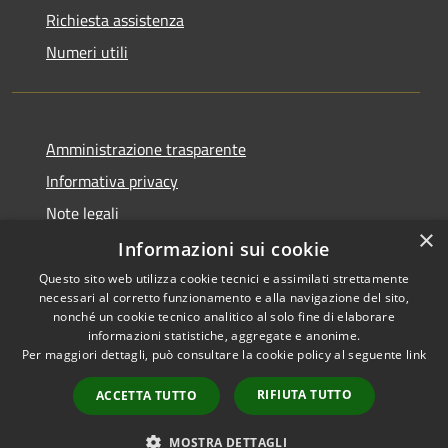
Richiesta assistenza
Numeri utili
Amministrazione trasparente
Informativa privacy
Note legali
×
Dichiarazione di accessibilità
Informazioni sui cookie
Questo sito web utilizza cookie tecnici e assimilati strettamente
necessari al corretto funzionamento e alla navigazione del sito,
nonché un cookie tecnico analitico al solo fine di elaborare
informazioni statistiche, aggregate e anonime.
RSS
Copyright © 2026 • Comune di
Per maggiori dettagli, può consultare la cookie policy al seguente
link
Accessibilità
Cabras • Powered by
Privacy
Municipium
Accesso
•
RIFIUTA TUTTO
ACCETTA TUTTO
Cookie
redazione
Mappa del sito
MOSTRA DETTAGLI