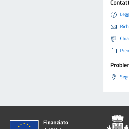
Contat
Legg
Rich
Chia
Pre
Problem
Segn