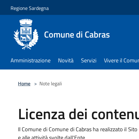
Salta al contenuto principale
Regione Sardegna
Comune di Cabras
Amministrazione
Novità
Servizi
Vivere il Comu
Home
>
Note legali
Licenza dei contenu
Il Comune di Comune di Cabras ha realizzato il Sito h
e alle attività svolte dall'Ente.