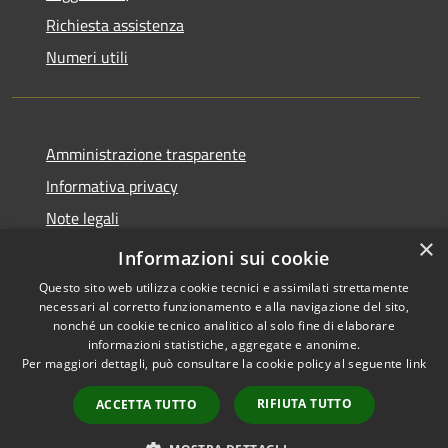
Richiesta assistenza
Numeri utili
Amministrazione trasparente
Informativa privacy
Note legali
×
Dichiarazione di accessibilità
Informazioni sui cookie
Questo sito web utilizza cookie tecnici e assimilati strettamente
necessari al corretto funzionamento e alla navigazione del sito,
nonché un cookie tecnico analitico al solo fine di elaborare
informazioni statistiche, aggregate e anonime.
RSS
Copyright © 2026 • Comune di
Per maggiori dettagli, può consultare la cookie policy al seguente
link
Accessibilità
Cabras • Powered by
Privacy
Municipium
Accesso
•
RIFIUTA TUTTO
ACCETTA TUTTO
Cookie
redazione
Mappa del sito