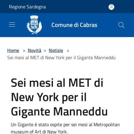
Salta al contenuto principale
Regione Sardegna
Comune di Cabras
Home
>
Novità
>
Notizie
>
Sei mesi al MET di New York per il Gigante Manneddu
Sei mesi al MET di
New York per il
Gigante Manneddu
Un Gigante è stato ospite per sei mesi al Metropolitan
museum of Art di New York.