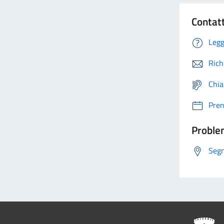
Contat
Legg
Rich
Chia
Pre
Problem
Segn