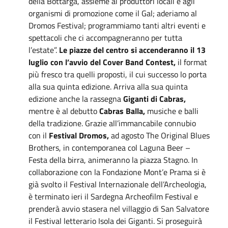
della Bottarga, assieme ai produttori locali e agli
organismi di promozione come il Gal; aderiamo al
Dromos Festival; programmiamo tanti altri eventi e
spettacoli che ci accompagneranno per tutta
l’estate”.
Le piazze del centro si accenderanno il 13
luglio con l’avvio del Cover Band Contest,
il format
più fresco tra quelli proposti, il cui successo lo porta
alla sua quinta edizione. Arriva alla sua quinta
edizione anche la rassegna
Giganti di Cabras,
mentre è al debutto
Cabras Balla,
musiche e balli
della tradizione. Grazie all’immancabile connubio
con il
Festival Dromos,
ad agosto The Original Blues
Brothers, in contemporanea col Laguna Beer –
Festa della birra, animeranno la piazza Stagno. In
collaborazione con la Fondazione Mont’e Prama si è
già svolto il Festival Internazionale dell’Archeologia,
è terminato ieri il Sardegna Archeofilm Festival e
prenderà avvio stasera nel villaggio di San Salvatore
il Festival letterario Isola dei Giganti. Si proseguirà