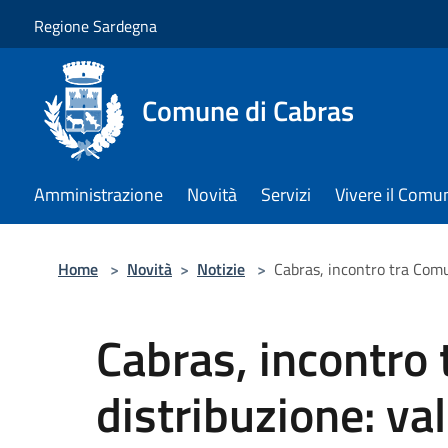
Salta al contenuto principale
Regione Sardegna
Comune di Cabras
Amministrazione
Novità
Servizi
Vivere il Comu
Home
>
Novità
>
Notizie
>
Cabras, incontro tra Comu
Cabras, incontro
distribuzione: va