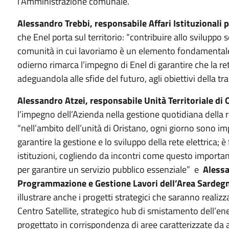
l’Amministrazione comunale.
Alessandro Trebbi, responsabile Affari Istituzionali 
che Enel porta sul territorio: “contribuire allo sviluppo 
comunità in cui lavoriamo è un elemento fondamentale d
odierno rimarca l’impegno di Enel di garantire che la rete
adeguandola alle sfide del futuro, agli obiettivi della tr
Alessandro Atzei, responsabile Unità Territoriale di 
l’impegno dell’Azienda nella gestione quotidiana della r
“nell’ambito dell’unità di Oristano, ogni giorno sono i
garantire la gestione e lo sviluppo della rete elettrica; 
istituzioni, cogliendo da incontri come questo important
per garantire un servizio pubblico essenziale” e
Alessa
Programmazione e Gestione Lavori dell’Area Sardeg
illustrare anche i progetti strategici che saranno reali
Centro Satellite, strategico hub di smistamento dell’en
progettato in corrispondenza di aree caratterizzate da a