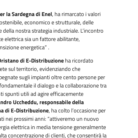
per
la Sardegna di
Enel
, ha rimarcato i valori
sostenibile, economico e strutturale, delle
ella nostra strategia industriale. L’incontro
 elettrica sia un fattore abilitante,
ansizione energetica” .
Oristano di
E-Distribuzione
ha ricordato
ete sul territorio, evidenziando che
mpegnate sugli impianti oltre cento persone per
è fondamentale il dialogo e la collaborazione tra
i spunti utili ad agire efficacemente
ndro Uccheddu, responsabile della
na di
E-Distribuzione
, ha colto l’occasione per
zzati nei prossimi anni: “attiveremo un nuovo
ergia elettrica in media tensione generalmente
lta concentrazione di clienti, che consentirà la