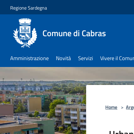
Salta al contenuto principale
Regione Sardegna
Comune di Cabras
Amministrazione
Novità
Servizi
Vivere il Comu
Home
>
Arg
Urban