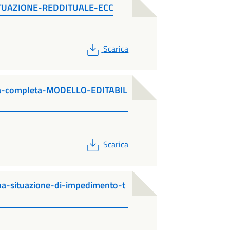
TUAZIONE-REDDITUALE-ECC
PDF
Scarica
ica-completa-MODELLO-EDITABIL
PDF
Scarica
una-situazione-di-impedimento-t