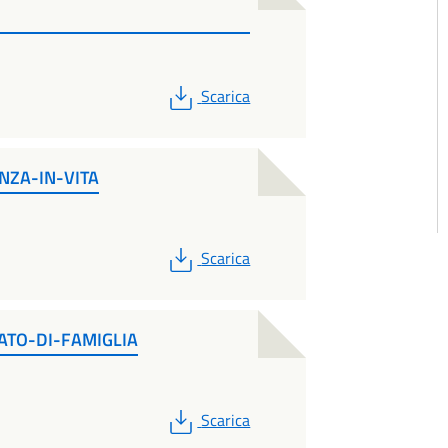
PDF
Scarica
NZA-IN-VITA
PDF
Scarica
ATO-DI-FAMIGLIA
PDF
Scarica