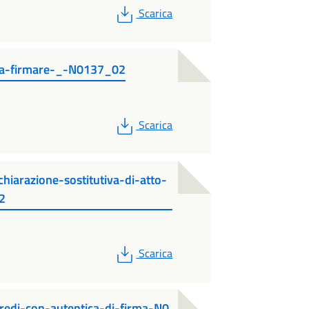
PDF
Scarica
sa-firmare-_-N0137_02
PDF
Scarica
arazione-sostitutiva-di-atto-
2
PDF
Scarica
eredi-con-autentica-di-firma-N0