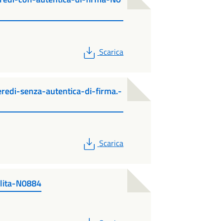
PDF
Scarica
eredi-senza-autentica-di-firma.-
PDF
Scarica
alita-N0884