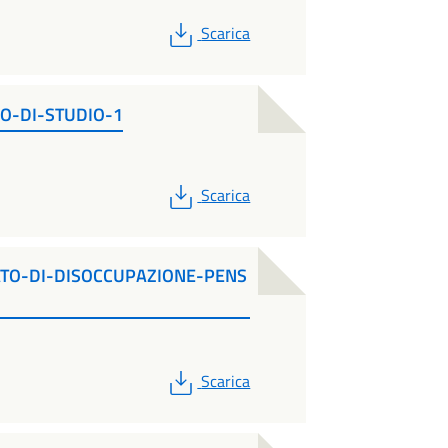
PDF
Scarica
O-DI-STUDIO-1
PDF
Scarica
ATO-DI-DISOCCUPAZIONE-PENS
PDF
Scarica