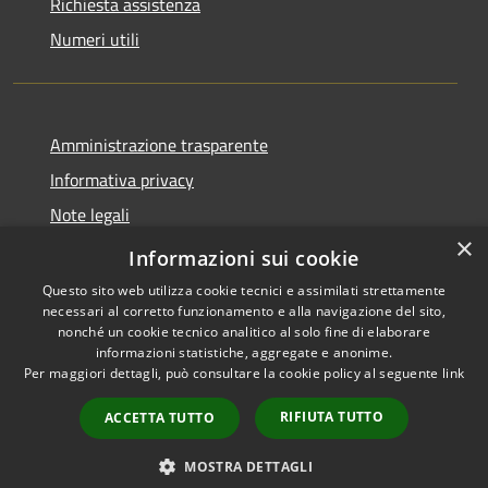
Richiesta assistenza
Numeri utili
Amministrazione trasparente
Informativa privacy
Note legali
×
Dichiarazione di accessibilità
Informazioni sui cookie
Questo sito web utilizza cookie tecnici e assimilati strettamente
necessari al corretto funzionamento e alla navigazione del sito,
nonché un cookie tecnico analitico al solo fine di elaborare
informazioni statistiche, aggregate e anonime.
RSS
Copyright © 2026 • Comune di
Per maggiori dettagli, può consultare la cookie policy al seguente
link
Accessibilità
Cabras • Powered by
Privacy
Municipium
Accesso
•
RIFIUTA TUTTO
ACCETTA TUTTO
Cookie
redazione
Mappa del sito
MOSTRA DETTAGLI