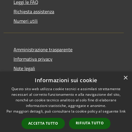
Leggi le FAQ
Richiesta assistenza
Numeri utili
Amministrazione trasparente
Informativa privacy
Note legali
×
Dichiarazione di accessibilità
Informazioni sui cookie
Questo sito web utilizza cookie tecnici e assimilati strettamente
necessari al corretto funzionamento e alla navigazione del sito,
nonché un cookie tecnico analitico al solo fine di elaborare
informazioni statistiche, aggregate e anonime.
RSS
Copyright © 2026 • Comune di
Per maggiori dettagli, può consultare la cookie policy al seguente
link
Accessibilità
Cabras • Powered by
Privacy
Municipium
Accesso
•
RIFIUTA TUTTO
ACCETTA TUTTO
Cookie
redazione