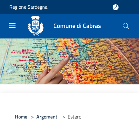
Salta al contenuto principale
Regione Sardegna
Comune di Cabras
Home
>
Argomenti
>
Estero