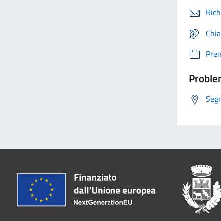
Rich
Chia
Pre
Problem
Segn