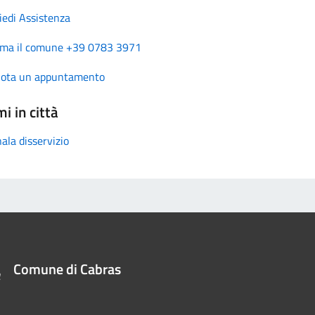
iedi Assistenza
ma il comune +39 0783 3971
nota un appuntamento
i in città
ala disservizio
Comune di Cabras