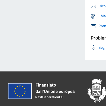
Rich
Chia
Pre
Problem
Segn