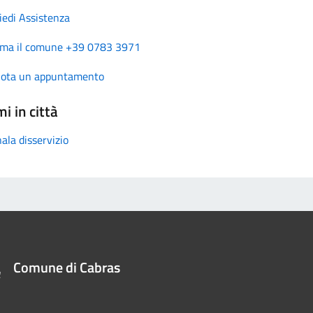
iedi Assistenza
ma il comune +39 0783 3971
nota un appuntamento
i in città
ala disservizio
Comune di Cabras