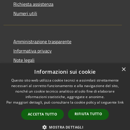
Richiesta assistenza
Numeri utili
Amministrazione trasparente
Informativa privacy
Note legali
×
Dichiarazione di accessibilità
Informazioni sui cookie
Questo sito web utilizza cookie tecnici e assimilati strettamente
necessari al corretto funzionamento e alla navigazione del sito,
nonché un cookie tecnico analitico al solo fine di elaborare
informazioni statistiche, aggregate e anonime.
RSS
Copyright © 2026 • Comune di
Per maggiori dettagli, può consultare la cookie policy al seguente
link
Accessibilità
Cabras • Powered by
Privacy
Municipium
Accesso
•
RIFIUTA TUTTO
ACCETTA TUTTO
Cookie
redazione
Mappa del sito
MOSTRA DETTAGLI