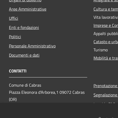
Aree Amministrative
Cultura e tem
Vita lavorativ
Uffici
Imprese e Co
Enti e fondazioni
Appalti pubbli
Politici
Catasto e urb
Personale Amministrativo
Turismo
Documenti e dati
Mobilità e tra
CONTATTI
Comune di Cabras
Prenotazion
Piazza Eleonora d'Arborea,1 09072 Cabras
Segnalazione 
(OR)
Leggi le FAQ
PEC: protocollo@pec.comune.cabras.or.it
Richiesta ass
Centralino Unico: 0783 3971