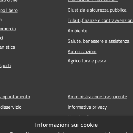
Giustizia e sicurezza pubblica
po libero
a
Tributi,finanze e contravvenzion
mmercio
Ambiente
ci
Salute, benessere e assistenza
anistica
Autorizzazioni
Agricoltura e pesca
sporti
e appuntamento
Amministrazione trasparente
disservizio
Informativa privacy
Note legali
Informazioni sui cookie
istenza
Dichiarazione di accessibilità