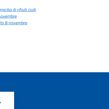
cilio di rifiuti civili
4 novembre
abato 8 novembre
?