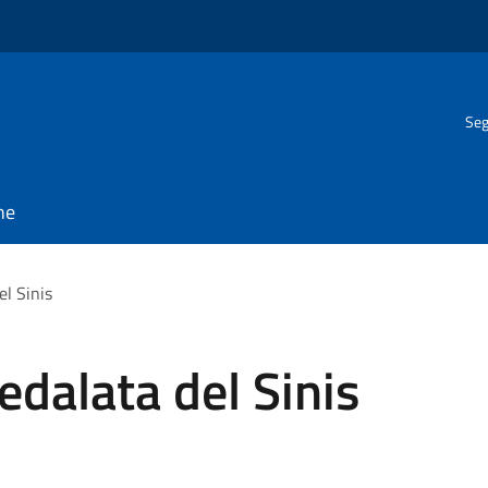
Seg
ne
el Sinis
edalata del Sinis