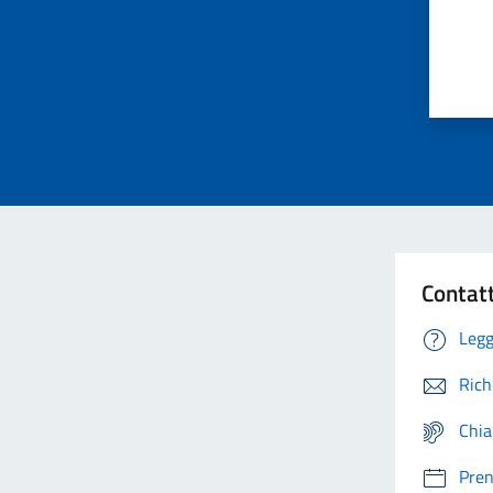
Contat
Legg
Rich
Chia
Pre