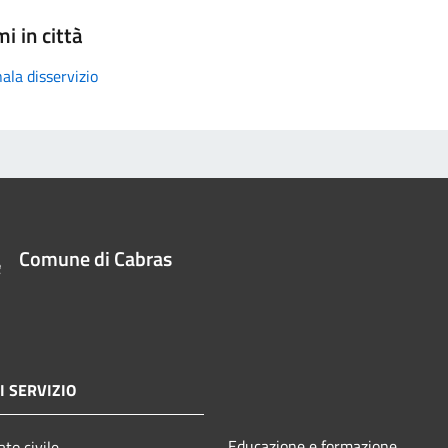
i in città
ala disservizio
Comune di Cabras
I SERVIZIO
Educazione e formazione
to civile