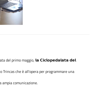
 primo maggio, 𝗹𝗮 𝗖𝗶𝗰𝗹𝗼𝗽𝗲𝗱𝗮𝗹𝗮𝘁𝗮 𝗱𝗲𝗹
rlo Trincas che è all'opera per programmare una
ta ampia comunicazione.