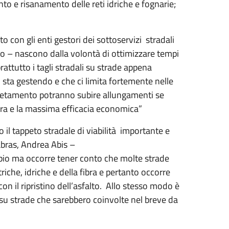
o e risanamento delle reti idriche e fognarie;
 con gli enti gestori dei sottoservizi stradali
no – nascono dalla volontà di ottimizzare tempi
prattutto i tagli stradali su strade appena
 sta gestendo e che ci limita fortemente nelle
pletamento potranno subire allungamenti se
ura e la massima efficacia economica”
o il tappeto stradale di viabilità importante e
abras, Andrea Abis –
mpio ma occorre tener conto che molte strade
riche, idriche e della fibra e pertanto occorre
on il ripristino dell’asfalto. Allo stesso modo è
o su strade che sarebbero coinvolte nel breve da