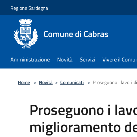
Salta al contenuto principale
Regione Sardegna
Comune di Cabras
Amministrazione
Novità
Servizi
Vivere il Comu
Home
>
Novità
>
Comunicati
>
Proseguono i lavori d
Proseguono i lavo
miglioramento del