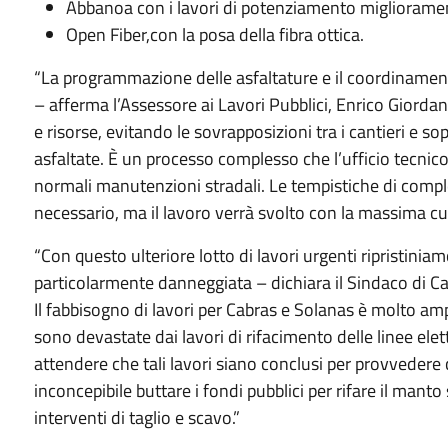
Abbanoa con i lavori di potenziamento migliorament
Open Fiber,con la posa della fibra ottica.
“La programmazione delle asfaltature e il coordinamento
– afferma l’Assessore ai Lavori Pubblici, Enrico Giorda
e risorse, evitando le sovrapposizioni tra i cantieri e so
asfaltate. È un processo complesso che l’ufficio tecnico
normali manutenzioni stradali. Le tempistiche di com
necessario, ma il lavoro verrà svolto con la massima c
“Con questo ulteriore lotto di lavori urgenti ripristiniam
particolarmente danneggiata – dichiara il Sindaco di C
Il fabbisogno di lavori per Cabras e Solanas è molto a
sono devastate dai lavori di rifacimento delle linee elett
attendere che tali lavori siano conclusi per provvedere c
inconcepibile buttare i fondi pubblici per rifare il mant
interventi di taglio e scavo.”