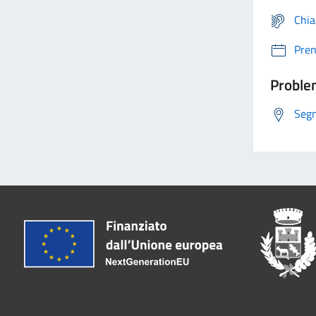
Chia
Pre
Problem
Segn