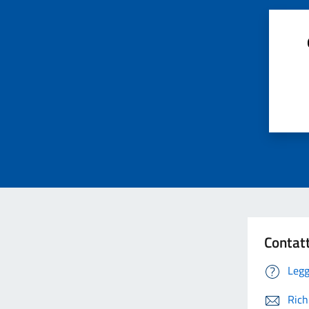
Contat
Legg
Rich