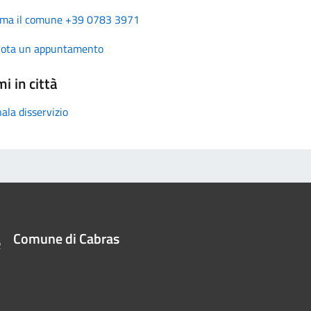
ma il comune +39 0783 3971
nota un appuntamento
i in città
ala disservizio
Comune di Cabras