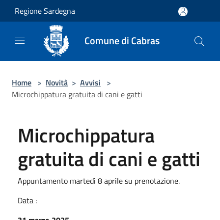
Salta al contenuto principale
Regione Sardegna
Comune di Cabras
Home
>
Novità
>
Avvisi
>
Microchippatura gratuita di cani e gatti
Microchippatura
gratuita di cani e gatti
Appuntamento martedì 8 aprile su prenotazione.
Data :
31 marzo 2025