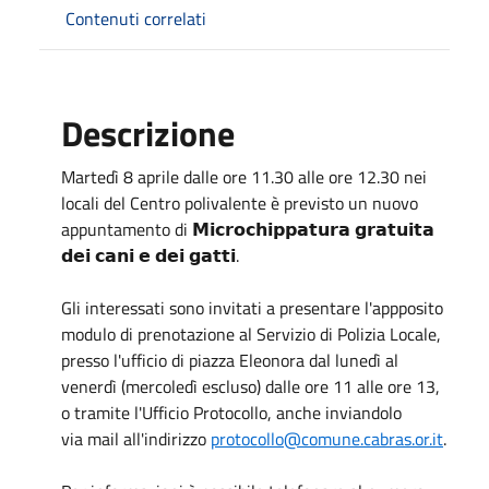
Contenuti correlati
Descrizione
Martedì 8 aprile dalle ore 11.30 alle ore 12.30 nei
locali del Centro polivalente è previsto un nuovo
appuntamento di 𝗠𝗶𝗰𝗿𝗼𝗰𝗵𝗶𝗽𝗽𝗮𝘁𝘂𝗿𝗮 𝗴𝗿𝗮𝘁𝘂𝗶𝘁𝗮
𝗱𝗲𝗶 𝗰𝗮𝗻𝗶 𝗲 𝗱𝗲𝗶 𝗴𝗮𝘁𝘁𝗶.
Gli interessati sono invitati a presentare l'appposito
modulo di prenotazione al Servizio di Polizia Locale,
presso l'ufficio di piazza Eleonora dal lunedì al
venerdì (mercoledì escluso) dalle ore 11 alle ore 13,
o tramite l'Ufficio Protocollo, anche inviandolo
via
mail all'indirizzo
protocollo@comune.cabras.or.it
.