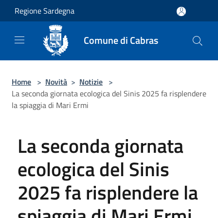
Salta al contenuto principale
Regione Sardegna
Comune di Cabras
Home
>
Novità
>
Notizie
>
La seconda giornata ecologica del Sinis 2025 fa risplendere
la spiaggia di Mari Ermi
La seconda giornata
ecologica del Sinis
2025 fa risplendere la
spiaggia di Mari Ermi