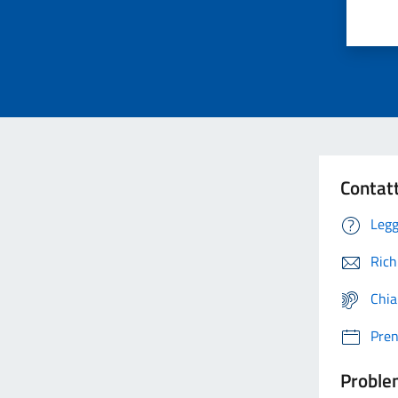
Contat
Legg
Rich
Chia
Pre
Problem