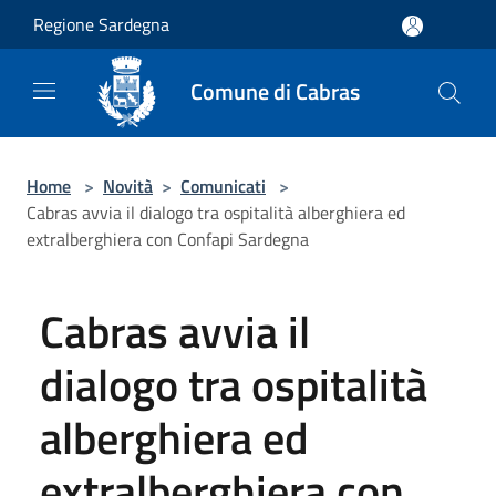
Salta al contenuto principale
Regione Sardegna
Comune di Cabras
Home
>
Novità
>
Comunicati
>
Cabras avvia il dialogo tra ospitalità alberghiera ed
extralberghiera con Confapi Sardegna
Cabras avvia il
dialogo tra ospitalità
alberghiera ed
extralberghiera con