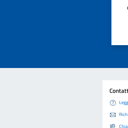
Contat
Legg
Rich
Chia