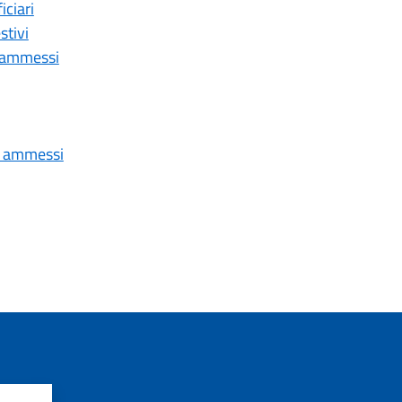
ciari
stivi
i ammessi
li ammessi