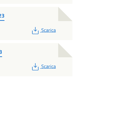
23
PDF
Scarica
3
PDF
Scarica