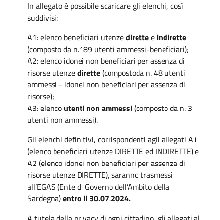
In allegato è possibile scaricare gli elenchi, così
suddivisi:
A1: elenco beneficiari utenze
dirette
e
indirette
(composto da n.189 utenti ammessi-beneficiari);
A2: elenco idonei non beneficiari per assenza di
risorse utenze
dirette
(compostoda n. 48 utenti
ammessi - idonei non beneficiari per assenza di
risorse);
A3: elenco
utenti non ammessi
(composto da n. 3
utenti non ammessi).
Gli elenchi definitivi, corrispondenti agli allegati A1
(elenco beneficiari utenze DIRETTE ed INDIRETTE) e
A2 (elenco idonei non beneficiari per assenza di
risorse utenze DIRETTE), saranno trasmessi
all’EGAS (Ente di Governo dell’Ambito della
Sardegna)
entro il 30.07.2024.
A tutela della privacy di ogni cittadino, gli allegati al