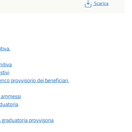
PDF
Scarica
tiva.
nitiva
stivi
nco provvisorio dei beneficiari.
li ammessi
aduatoria
a graduatoria provvisoria