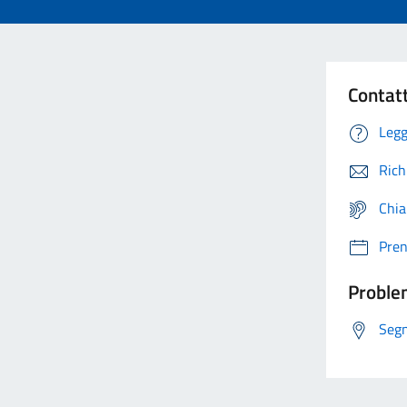
Contat
Legg
Rich
Chia
Pre
Problem
Segn