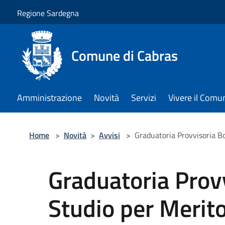
Salta al contenuto principale
Regione Sardegna
Comune di Cabras
Amministrazione
Novità
Servizi
Vivere il Comu
Home
>
Novità
>
Avvisi
>
Graduatoria Provvisoria B
Graduatoria Provv
Studio per Meri