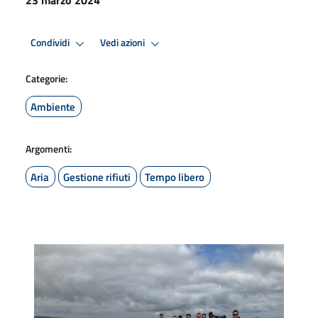
Condividi
Vedi azioni
Categorie:
Ambiente
Argomenti:
Aria
Gestione rifiuti
Tempo libero