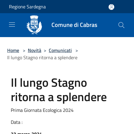
Salta al contenuto principale
Regione Sardegna
Comune di Cabras
Home
>
Novità
>
Comunicati
>
Il lungo Stagno ritorna a splendere
Il lungo Stagno
ritorna a splendere
Prima Giornata Ecologica 2024
Data :
23 marzo 2024