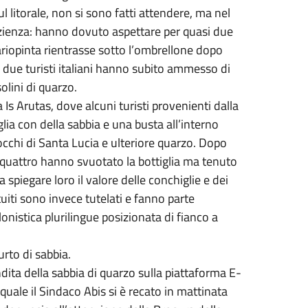
 sul litorale, non si sono fatti attendere, ma nel
pazienza: hanno dovuto aspettare per quasi due
ariopinta rientrasse sotto l’ombrellone dopo
 i due turisti italiani hanno subito ammesso di
olini di quarzo.
a Is Arutas, dove alcuni turisti provenienti dalla
ia con della sabbia e una busta all’interno
occhi di Santa Lucia e ulteriore quarzo. Dopo
quattro hanno svuotato la bottiglia ma tenuto
 a spiegare loro il valore delle conchiglie e dei
uiti sono invece tutelati e fanno parte
lonistica plurilingue posizionata di fianco a
urto di sabbia.
endita della sabbia di quarzo sulla piattaforma E-
quale il Sindaco Abis si è recato in mattinata