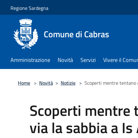
Salta al contenuto principale
Regione Sardegna
Comune di Cabras
Amministrazione
Novità
Servizi
Vivere il Comu
Home
>
Novità
>
Notizie
>
Scoperti mentre tentano di
Scoperti mentre 
via la sabbia a Is