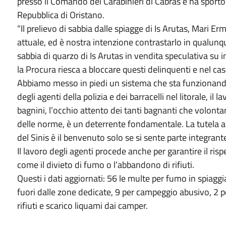
presso il Comando dei Carabinieri di Cabras e ha sporto
Repubblica di Oristano.
“Il prelievo di sabbia dalle spiagge di Is Arutas, Mari
attuale, ed è nostra intenzione contrastarlo in qualunq
sabbia di quarzo di Is Arutas in vendita speculativa su
la Procura riesca a bloccare questi delinquenti e nel 
Abbiamo messo in piedi un sistema che sta funzionand
degli agenti della polizia e dei barracelli nel litorale, il 
bagnini, l’occhio attento dei tanti bagnanti che volonta
delle norme, è un deterrente fondamentale. La tutela amb
del Sinis è il benvenuto solo se si sente parte integran
Il lavoro degli agenti procede anche per garantire il rispe
come il divieto di fumo o l’abbandono di rifiuti.
Questi i dati aggiornati: 56 le multe per fumo in spiaggia
fuori dalle zone dedicate, 9 per campeggio abusivo, 2 p
rifiuti e scarico liquami dai camper.