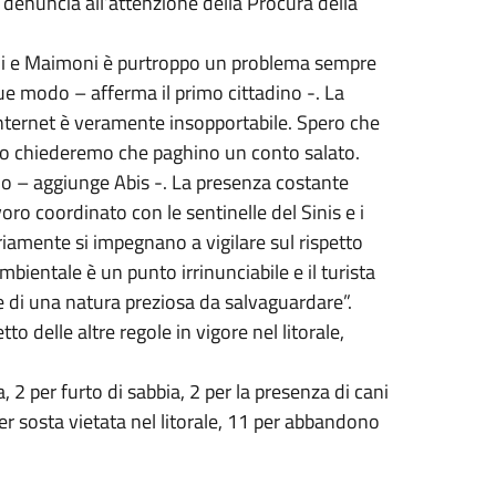
 denuncia all’attenzione della Procura della
 Ermi e Maimoni è purtroppo un problema sempre
ue modo – afferma il primo cittadino -. La
 internet è veramente insopportabile. Spero che
caso chiederemo che paghino un conto salato.
o – aggiunge Abis -. La presenza costante
lavoro coordinato con le sentinelle del Sinis e i
riamente si impegnano a vigilare sul rispetto
ientale è un punto irrinunciabile e il turista
te di una natura preziosa da salvaguardare”.
tto delle altre regole in vigore nel litorale,
, 2 per furto di sabbia, 2 per la presenza di cani
er sosta vietata nel litorale, 11 per abbandono