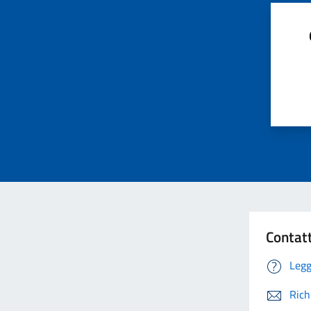
Contat
Legg
Rich