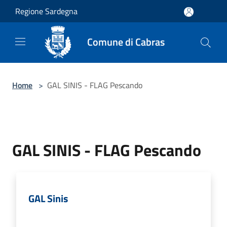
Salta al contenuto principale
Regione Sardegna
Comune di Cabras
Home
>
GAL SINIS - FLAG Pescando
GAL SINIS - FLAG Pescando
GAL Sinis