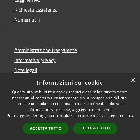
Richiesta assistenza
Numeri utili
Amministrazione trasparente
Informativa privacy
Note legali
×
Dichiarazione di accessibilità
Informazioni sui cookie
Questo sito web utilizza cookie tecnici e assimilati strettamente
necessari al corretto funzionamento e alla navigazione del sito,
nonché un cookie tecnico analitico al solo fine di elaborare
informazioni statistiche, aggregate e anonime.
RSS
Copyright © 2026 • Comune di
Per maggiori dettagli, può consultare la cookie policy al seguente
link
Accessibilità
Cabras • Powered by
Privacy
Municipium
Accesso
•
RIFIUTA TUTTO
ACCETTA TUTTO
Cookie
redazione