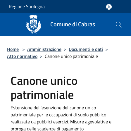
Salta al contenuto principale
Regione Sardegna
Comune di Cabras
Home
>
Amministrazione
>
Documenti e dati
>
Atto normativo
>
Canone unico patrimoniale
Canone unico
patrimoniale
Estensione dell'esenzione del canone unico
patrimoniale per le occupazioni di suolo pubblico
realizzate da pubblici esercizi. Misure agevolative e
proroga delle scadenze di pagamento