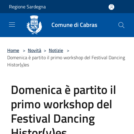
Salta al contenuto principale
Regione Sardegna
Comune di Cabras
Home
>
Novità
>
Notizie
>
Domenica è partito il primo workshop del Festival Dancing
Histor(y)es
Domenica è partito il
primo workshop del
Festival Dancing
Histor(y)es