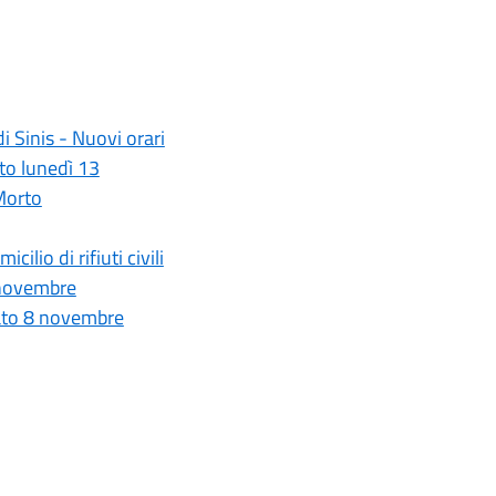
di Sinis - Nuovi orari
ato lunedì 13
Morto
cilio di rifiuti civili
4 novembre
abato 8 novembre