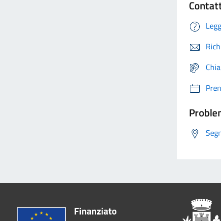
Contat
Legg
Rich
Chia
Pre
Problem
Segn