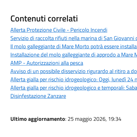
Contenuti correlati
Allerta Protezione Civile - Pericolo Incendi
Servizio di raccolta rifiuti nella marina di San Giovanni 
Il molo galleggiante di Mare Morto potrà essere install
Installazione del molo galleggiante di approdo a Mare 
AMP - Autorizzazioni alla pesca
Avviso di un possibile disservizio rigurardo al ritiro a domi
Allerta gialla per rischio idrogeologico: Oggi, lunedì 2
Allerta gialla per rischio idrogeologico e temporali: S
Disinfestazione Zanzare
Ultimo aggiornamento
: 25 maggio 2026, 19:34