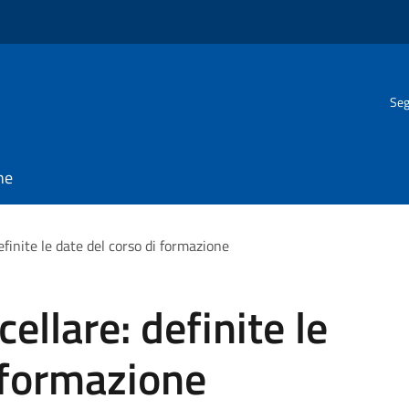
Seg
ne
finite le date del corso di formazione
llare: definite le
 formazione