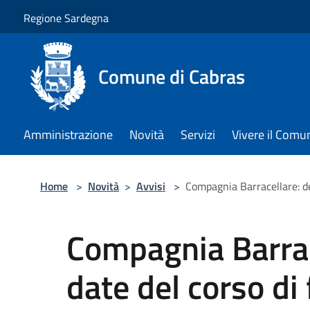
Salta al contenuto principale
Regione Sardegna
Comune di Cabras
Amministrazione
Novità
Servizi
Vivere il Comu
Home
>
Novità
>
Avvisi
>
Compagnia Barracellare: de
Compagnia Barrace
date del corso di